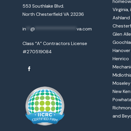
homeown
553 Southlake Blvd.
Virginia, 
North Chesterfield VA 23236
Ashland
Chesterf
in
**
@
******************
va.com
Glen All
Goochla
Class “A” Contractors License
Hanover
#270519084
Henrico
Mechanic
Midlothi
Moseley
New Ken
Powhat
Richmon
and Bey