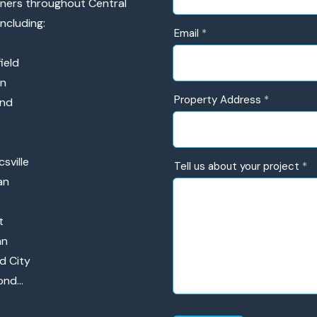
ers throughout Central
Form
including:
Email
*
ield
en
Property Address
*
nd
sville
Tell us about your project
*
an
t
an
d City
ond…