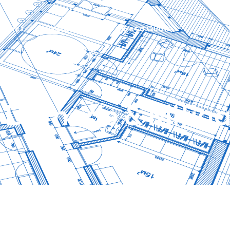
encies
Insurers
About
Get a Quote
e Damage & Mitiga