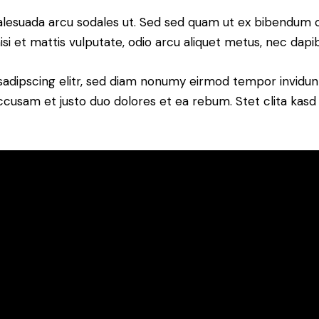
alesuada arcu sodales ut. Sed sed quam ut ex bibendum 
si et mattis vulputate, odio arcu aliquet metus, nec dapibu
sadipscing elitr, sed diam nonumy eirmod tempor invidun
accusam et justo duo dolores et ea rebum. Stet clita kas