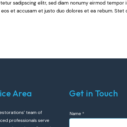
tetur sadipscing elitr, sed diam nonumy eirmod tempor i
o eos et accusam et justo duo dolores et ea rebum. Stet 
ice Area
Get in Touch
estorations’ team of
UR
Name
*
ced professionals serve
Contact